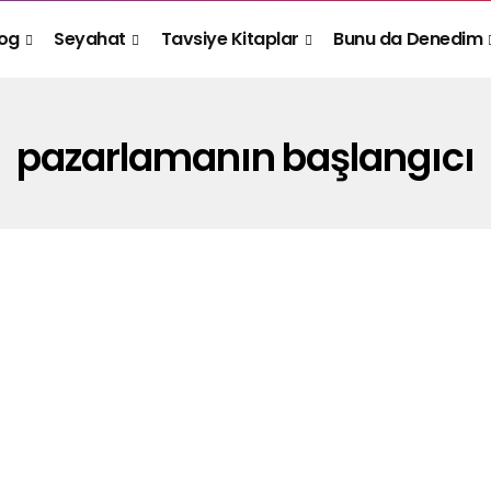
log
Seyahat
Tavsiye Kitaplar
Bunu da Denedim
pazarlamanın başlangıcı