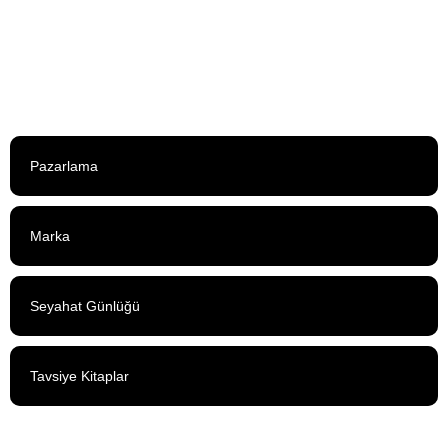
Neden Mercedes Benz Fashion Week?
11 Şubat 2014
Pazarlama
Marka
Seyahat Günlüğü
Tavsiye Kitaplar