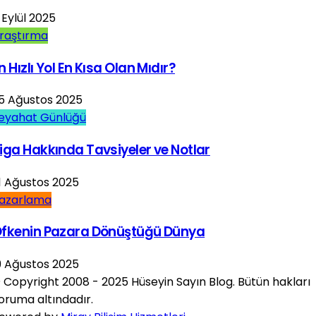
 Eylül 2025
raştırma
n Hızlı Yol En Kısa Olan Mıdır?
5 Ağustos 2025
eyahat Günlüğü
iga Hakkında Tavsiyeler ve Notlar
1 Ağustos 2025
azarlama
fkenin Pazara Dönüştüğü Dünya
9 Ağustos 2025
 Copyright 2008 - 2025 Hüseyin Sayın Blog. Bütün hakları
oruma altındadır.