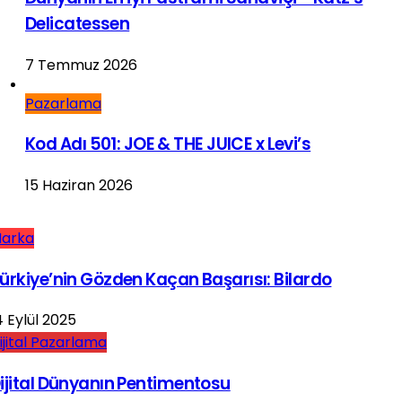
Delicatessen
7 Temmuz 2026
Pazarlama
Kod Adı 501: JOE & THE JUICE x Levi’s
15 Haziran 2026
arka
ürkiye’nin Gözden Kaçan Başarısı: Bilardo
4 Eylül 2025
ijital Pazarlama
ijital Dünyanın Pentimentosu