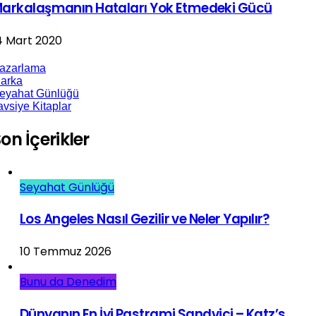
arkalaşmanın Hataları Yok Etmedeki Gücü
4 Mart 2020
azarlama
arka
eyahat Günlüğü
avsiye Kitaplar
on İçerikler
Seyahat Günlüğü
Los Angeles Nasıl Gezilir ve Neler Yapılır?
10 Temmuz 2026
Bunu da Denedim
Dünyanın En İyi Pastrami Sandviçi – Katz’s