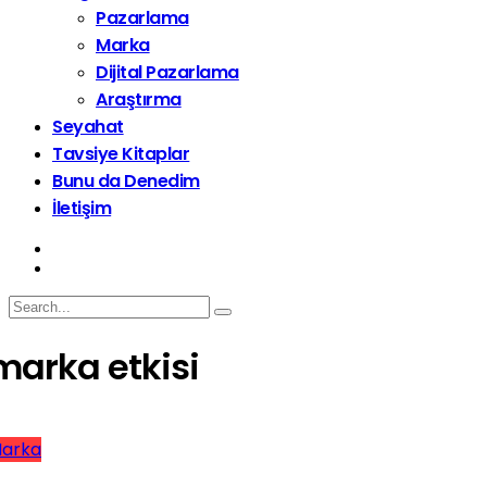
Pazarlama
Marka
Dijital Pazarlama
Araştırma
Seyahat
Tavsiye Kitaplar
Bunu da Denedim
İletişim
marka etkisi
arka