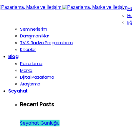
H
H
Eğ
Seminerlerim
Danışmanlıklar
TV & Radyo Programlarım
Kitaplar
Blog
Pazarlama
Marka
Dijital Pazarlama
Araştırma
Seyahat
Recent Posts
Seyahat Günlüğü