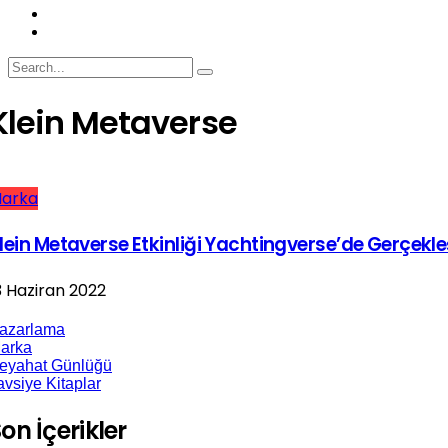
Klein Metaverse
arka
lein Metaverse Etkinliği Yachtingverse’de Gerçekle
3 Haziran 2022
azarlama
arka
eyahat Günlüğü
avsiye Kitaplar
on İçerikler