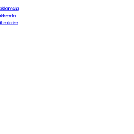
akkımda
akkımda
itimlerim