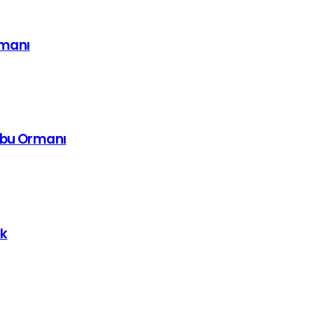
imanı
mbu Ormanı
uk