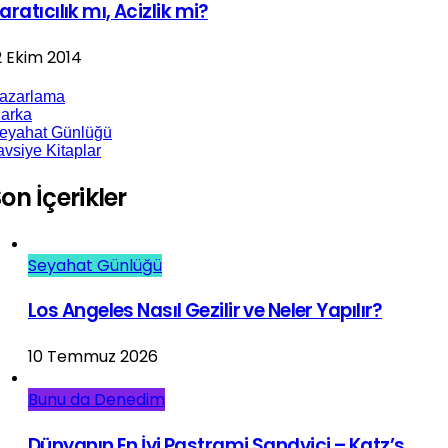
aratıcılık mı, Acizlik mi?
2 Ekim 2014
azarlama
arka
eyahat Günlüğü
avsiye Kitaplar
on İçerikler
Seyahat Günlüğü
Los Angeles Nasıl Gezilir ve Neler Yapılır?
10 Temmuz 2026
Bunu da Denedim
Dünyanın En İyi Pastrami Sandviçi – Katz’s