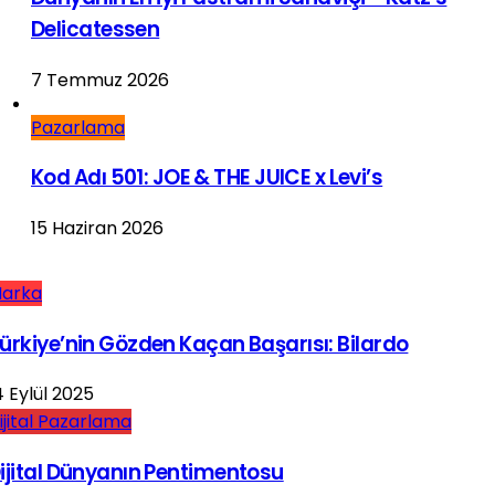
Delicatessen
7 Temmuz 2026
Pazarlama
Kod Adı 501: JOE & THE JUICE x Levi’s
15 Haziran 2026
arka
ürkiye’nin Gözden Kaçan Başarısı: Bilardo
4 Eylül 2025
ijital Pazarlama
ijital Dünyanın Pentimentosu