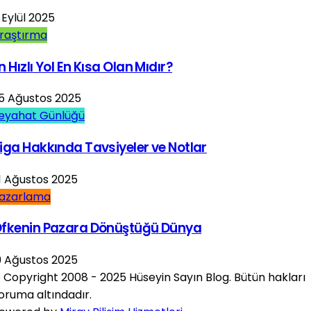
 Eylül 2025
raştırma
n Hızlı Yol En Kısa Olan Mıdır?
5 Ağustos 2025
eyahat Günlüğü
iga Hakkında Tavsiyeler ve Notlar
1 Ağustos 2025
azarlama
fkenin Pazara Dönüştüğü Dünya
9 Ağustos 2025
 Copyright 2008 - 2025 Hüseyin Sayın Blog. Bütün hakları
oruma altındadır.