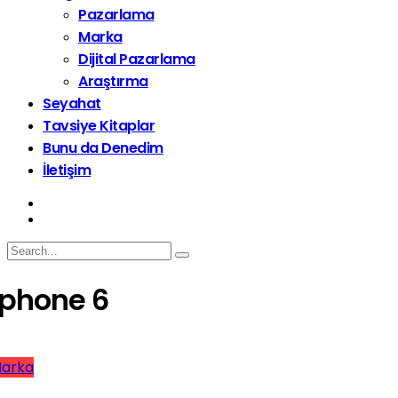
Pazarlama
Marka
Dijital Pazarlama
Araştırma
Seyahat
Tavsiye Kitaplar
Bunu da Denedim
İletişim
iphone 6
arka