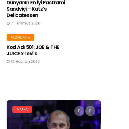
Dünyanın En İyi Pastrami
Sandviçi – Katz’s
Delicatessen
7 Temmuz 2026
PAZARLAMA
Kod Adı 501: JOE & THE
JUICE x Levi’s
15 Haziran 2026
MARKA
DIJITAL PA