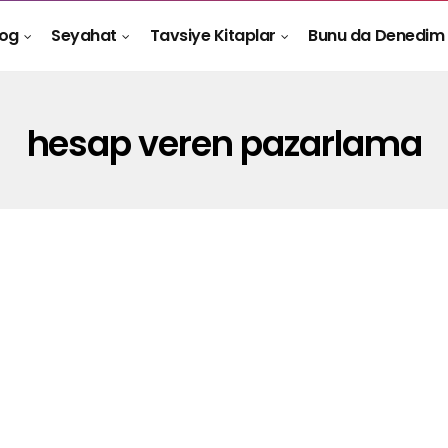
log
Seyahat
Tavsiye Kitaplar
Bunu da Denedim
hesap veren pazarlama