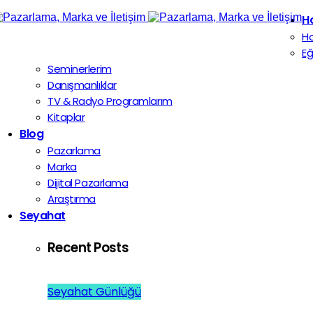
H
H
Eğ
Seminerlerim
Danışmanlıklar
TV & Radyo Programlarım
Kitaplar
Blog
Pazarlama
Marka
Dijital Pazarlama
Araştırma
Seyahat
Recent Posts
Seyahat Günlüğü