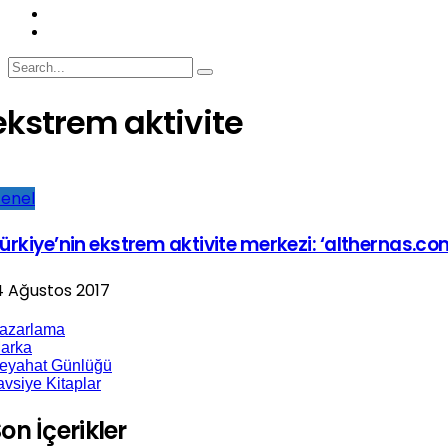
ekstrem aktivite
enel
ürkiye’nin ekstrem aktivite merkezi: ‘althernas.co
4 Ağustos 2017
azarlama
arka
eyahat Günlüğü
avsiye Kitaplar
on İçerikler