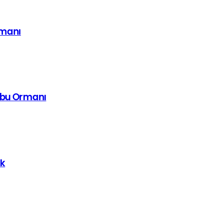
imanı
mbu Ormanı
uk