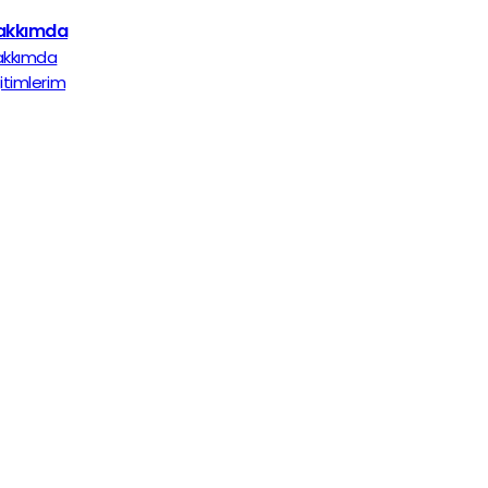
akkımda
akkımda
itimlerim