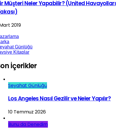
ir Müşteri Neler Yapabilir? (United Havayolları
akası)
 Mart 2019
azarlama
arka
eyahat Günlüğü
avsiye Kitaplar
on İçerikler
Seyahat Günlüğü
Los Angeles Nasıl Gezilir ve Neler Yapılır?
10 Temmuz 2026
Bunu da Denedim