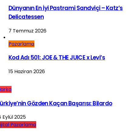
Dünyanın En İyi Pastrami Sandviçi – Katz’s
Delicatessen
7 Temmuz 2026
Pazarlama
Kod Adı 501: JOE & THE JUICE x Levi’s
15 Haziran 2026
arka
ürkiye’nin Gözden Kaçan Başarısı: Bilardo
4 Eylül 2025
ijital Pazarlama