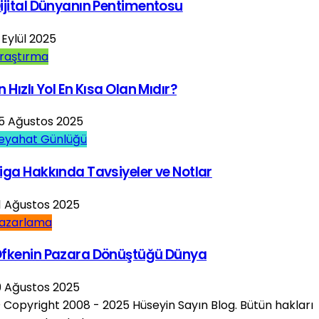
ijital Dünyanın Pentimentosu
 Eylül 2025
raştırma
n Hızlı Yol En Kısa Olan Mıdır?
5 Ağustos 2025
eyahat Günlüğü
iga Hakkında Tavsiyeler ve Notlar
1 Ağustos 2025
azarlama
fkenin Pazara Dönüştüğü Dünya
9 Ağustos 2025
 Copyright 2008 - 2025 Hüseyin Sayın Blog. Bütün hakları