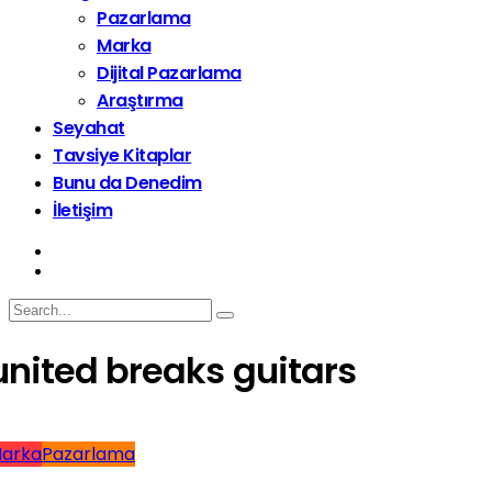
Pazarlama
Marka
Dijital Pazarlama
Araştırma
Seyahat
Tavsiye Kitaplar
Bunu da Denedim
İletişim
united breaks guitars
arka
Pazarlama