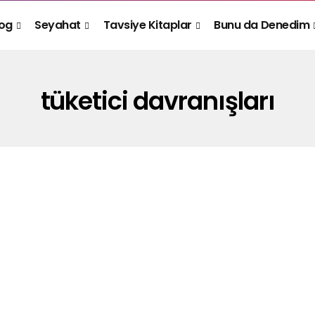
log
Seyahat
Tavsiye Kitaplar
Bunu da Denedim
tüketici davranışları