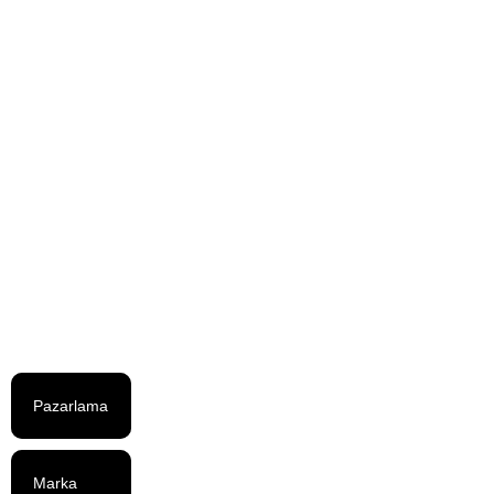
PAZARLAMA
Fark
Yaratan
Dinamik:
“Değer
Pazarlaması”
21 Temmuz 2013
Pazarlama
Marka