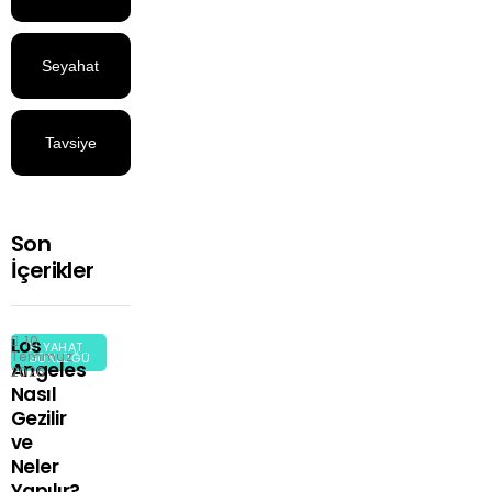
Seyahat
Günlüğü
Tavsiye
Kitaplar
Son
İçerikler
10
Los
SEYAHAT
Temmuz
GÜNLÜĞÜ
Angeles
2026
Nasıl
Gezilir
ve
Neler
Yapılır?