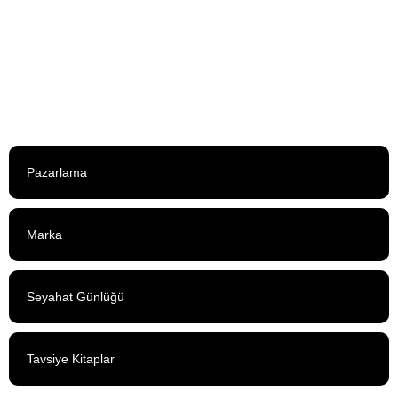
Fark Yaratan Dinamik: “Değer
Pazarlaması”
21 Temmuz 2013
Pazarlama
Marka
Seyahat Günlüğü
Tavsiye Kitaplar