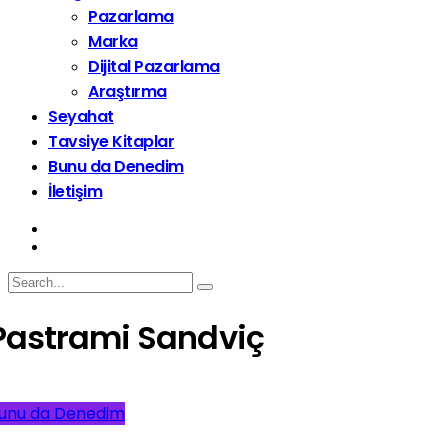
Pazarlama
Marka
Dijital Pazarlama
Araştırma
Seyahat
Tavsiye Kitaplar
Bunu da Denedim
İletişim
Pastrami Sandviç
unu da Denedim