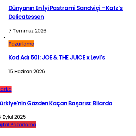
Dünyanın En İyi Pastrami Sandviçi – Katz’s
Delicatessen
7 Temmuz 2026
Pazarlama
Kod Adı 501: JOE & THE JUICE x Levi’s
15 Haziran 2026
arka
ürkiye’nin Gözden Kaçan Başarısı: Bilardo
4 Eylül 2025
ijital Pazarlama