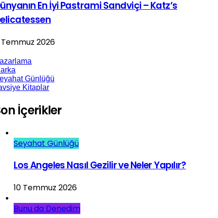
ünyanın En İyi Pastrami Sandviçi – Katz’s
elicatessen
 Temmuz 2026
azarlama
arka
eyahat Günlüğü
avsiye Kitaplar
on İçerikler
Seyahat Günlüğü
Los Angeles Nasıl Gezilir ve Neler Yapılır?
10 Temmuz 2026
Bunu da Denedim