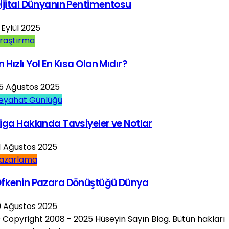
ijital Dünyanın Pentimentosu
 Eylül 2025
raştırma
n Hızlı Yol En Kısa Olan Mıdır?
5 Ağustos 2025
eyahat Günlüğü
iga Hakkında Tavsiyeler ve Notlar
1 Ağustos 2025
azarlama
fkenin Pazara Dönüştüğü Dünya
9 Ağustos 2025
 Copyright 2008 - 2025 Hüseyin Sayın Blog. Bütün hakları