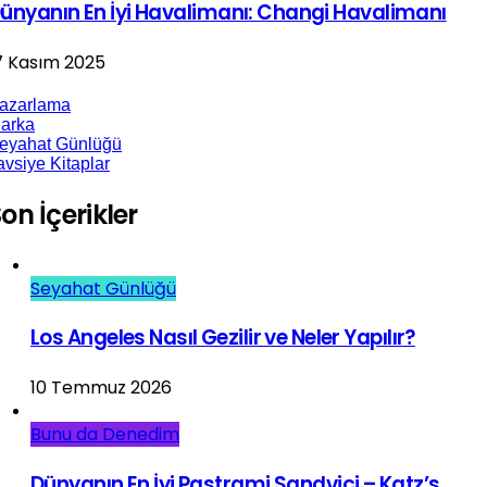
ünyanın En İyi Havalimanı: Changi Havalimanı
7 Kasım 2025
azarlama
arka
eyahat Günlüğü
avsiye Kitaplar
on İçerikler
Seyahat Günlüğü
Los Angeles Nasıl Gezilir ve Neler Yapılır?
10 Temmuz 2026
Bunu da Denedim
Dünyanın En İyi Pastrami Sandviçi – Katz’s