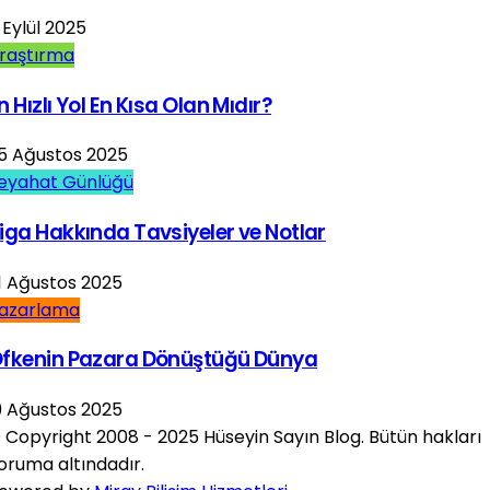
 Eylül 2025
raştırma
n Hızlı Yol En Kısa Olan Mıdır?
5 Ağustos 2025
eyahat Günlüğü
iga Hakkında Tavsiyeler ve Notlar
1 Ağustos 2025
azarlama
fkenin Pazara Dönüştüğü Dünya
9 Ağustos 2025
 Copyright 2008 - 2025 Hüseyin Sayın Blog. Bütün hakları
oruma altındadır.