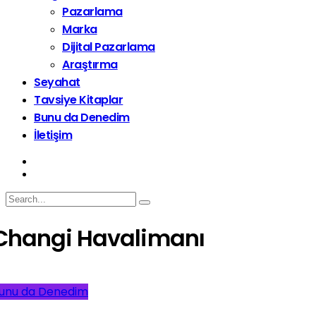
Pazarlama
Marka
Dijital Pazarlama
Araştırma
Seyahat
Tavsiye Kitaplar
Bunu da Denedim
İletişim
Changi Havalimanı
unu da Denedim