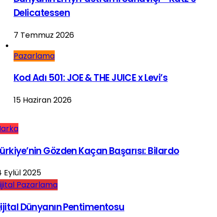
Delicatessen
7 Temmuz 2026
Pazarlama
Kod Adı 501: JOE & THE JUICE x Levi’s
15 Haziran 2026
arka
ürkiye’nin Gözden Kaçan Başarısı: Bilardo
4 Eylül 2025
ijital Pazarlama
ijital Dünyanın Pentimentosu