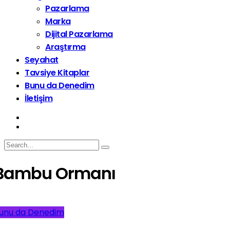
Pazarlama
Marka
Dijital Pazarlama
Araştırma
Seyahat
Tavsiye Kitaplar
Bunu da Denedim
İletişim
Bambu Ormanı
unu da Denedim