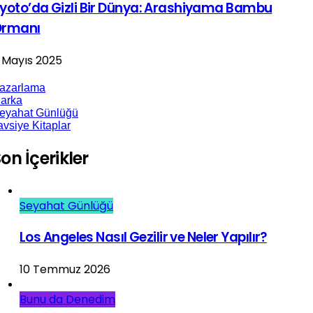
yoto’da Gizli Bir Dünya: Arashiyama Bambu
rmanı
 Mayıs 2025
azarlama
arka
eyahat Günlüğü
avsiye Kitaplar
on İçerikler
Seyahat Günlüğü
Los Angeles Nasıl Gezilir ve Neler Yapılır?
10 Temmuz 2026
Bunu da Denedim