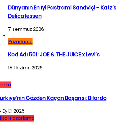
Dünyanın En İyi Pastrami Sandviçi – Katz’s
Delicatessen
7 Temmuz 2026
Pazarlama
Kod Adı 501: JOE & THE JUICE x Levi’s
15 Haziran 2026
arka
ürkiye’nin Gözden Kaçan Başarısı: Bilardo
4 Eylül 2025
ijital Pazarlama