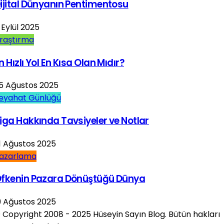
ijital Dünyanın Pentimentosu
 Eylül 2025
raştırma
n Hızlı Yol En Kısa Olan Mıdır?
5 Ağustos 2025
eyahat Günlüğü
iga Hakkında Tavsiyeler ve Notlar
1 Ağustos 2025
azarlama
fkenin Pazara Dönüştüğü Dünya
9 Ağustos 2025
 Copyright 2008 - 2025 Hüseyin Sayın Blog. Bütün hakları