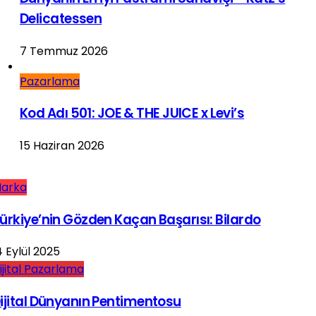
Delicatessen
7 Temmuz 2026
Pazarlama
Kod Adı 501: JOE & THE JUICE x Levi’s
15 Haziran 2026
arka
ürkiye’nin Gözden Kaçan Başarısı: Bilardo
4 Eylül 2025
ijital Pazarlama
ijital Dünyanın Pentimentosu