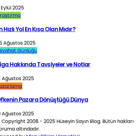
 Eylül 2025
raştırma
n Hızlı Yol En Kısa Olan Mıdır?
5 Ağustos 2025
eyahat Günlüğü
iga Hakkında Tavsiyeler ve Notlar
1 Ağustos 2025
azarlama
fkenin Pazara Dönüştüğü Dünya
9 Ağustos 2025
 Copyright 2008 - 2025 Hüseyin Sayın Blog. Bütün hakları
oruma altındadır.