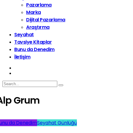
Pazarlama
Marka
Dijital Pazarlama
Araştırma
Seyahat
Tavsiye Kitaplar
Bunu da Denedim
İletişim
Alp Grum
unu da Denedim
Seyahat Günlüğü