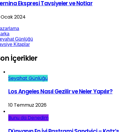
ernina Ekspresi Tavsiyeler ve Notlar
 Ocak 2024
azarlama
arka
eyahat Günlüğü
avsiye Kitaplar
on İçerikler
Seyahat Günlüğü
Los Angeles Nasıl Gezilir ve Neler Yapılır?
10 Temmuz 2026
Bunu da Denedim
Dünyanın En İyi Pastrami Sandviçi – Katz’s