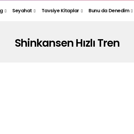
og
Seyahat
Tavsiye Kitaplar
Bunu da Denedim
Shinkansen Hızlı Tren