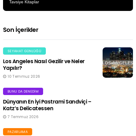
Tavsiye Kitaplar
Son İçerikler
SEYAHAT GÜNLÜĞÜ
Los Angeles Nasıl Gezilir ve Neler
Yapılır?
10 Temmuz 2026
BUNU DA DENEDIM
Dünyanın En İyi Pastrami Sandviçi –
Katz’s Delicatessen
7 Temmuz 2026
PAZARLAMA