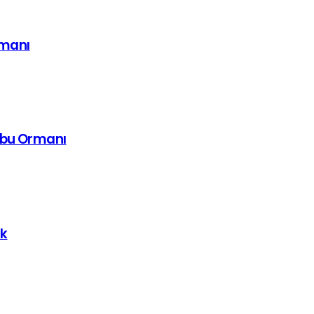
imanı
mbu Ormanı
uk