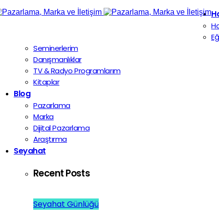
H
H
Eğ
Seminerlerim
Danışmanlıklar
TV & Radyo Programlarım
Kitaplar
Blog
Pazarlama
Marka
Dijital Pazarlama
Araştırma
Seyahat
Recent Posts
Seyahat Günlüğü