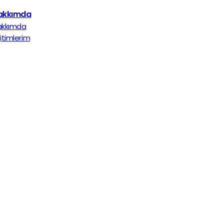
akkımda
akkımda
itimlerim