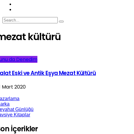
mezat kültürü
unu da Denedim
alat Eski ve Antik Eşya Mezat Kültürü
1 Mart 2020
azarlama
arka
eyahat Günlüğü
avsiye Kitaplar
on İçerikler